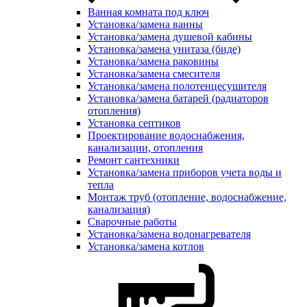
Ванная комната под ключ
Установка/замена ванны
Установка/замена душевой кабины
Установка/замена унитаза (биде)
Установка/замена раковины
Установка/замена смесителя
Установка/замена полотенцесушителя
Установка/замена батарей (радиаторов
отопления)
Установка септиков
Проектирование водоснабжения,
канализации, отопления
Ремонт сантехники
Установка/замена приборов учета воды и
тепла
Монтаж труб (отопление, водоснабжение,
канализация)
Сварочные работы
Установка/замена водонагревателя
Установка/замена котлов