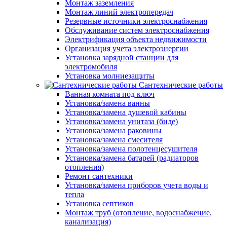
Монтаж заземления
Монтаж линий электропередач
Резервные источники электроснабжения
Обслуживание систем электроснабжения
Электрификация объекта недвижимости
Организация учета электроэнергии
Установка зарядной станции для
электромобиля
Установка молниезащиты
Сантехнические работы
Ванная комната под ключ
Установка/замена ванны
Установка/замена душевой кабины
Установка/замена унитаза (биде)
Установка/замена раковины
Установка/замена смесителя
Установка/замена полотенцесушителя
Установка/замена батарей (радиаторов
отопления)
Ремонт сантехники
Установка/замена приборов учета воды и
тепла
Установка септиков
Монтаж труб (отопление, водоснабжение,
канализация)