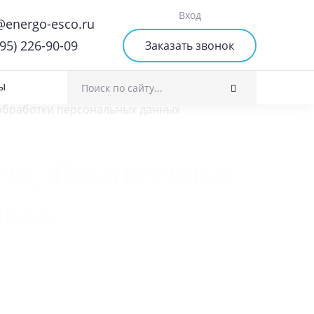
Вход
@energo-esco.ru
495) 226-90-09
Заказать звонок
ы
и, Политика
ных