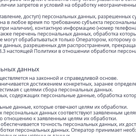
аличии запретов и условий на обработку неограниченны
ставление, доступ) персональных данных, разрешенных 
на в любое время по требованию субъекта персональны
 (при наличии), контактную информацию (номер телефон
 также перечень персональных данных, обработка кото
 могут обрабатываться только Оператором, которому о
ых данных, разрешенных для распространения, прекраща
5.8.3 настоящей Политики в отношении обработки персон
льных данных
ществляется на законной и справедливой основе.
аничивается достижением конкретных, заранее определе
естимая с целями сбора персональных данных.
нных, содержащих персональные данные, обработка кото
льные данные, которые отвечают целям их обработки.
х персональных данных соответствуют заявленным целям
о отношению к заявленным целям их обработки.
 обеспечивается точность персональных данных, их дост
аботки персональных данных. Оператор принимает необ
полных или неточных данных.