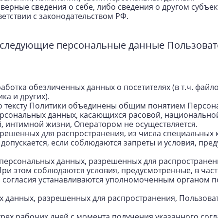
оверные сведения о себе, либо сведения о другом субъе
ветствии с законодательством РФ.
ь следующие персональные данные Пользоват
работка обезличенных данных о посетителях (в т.ч. файл
ка и других).
о тексту Политики объединены общим понятием Персон
ерсональных данных, касающихся расовой, национально
, интимной жизни, Оператором не осуществляется.
зрешенных для распространения, из числа специальных 
, допускается, если соблюдаются запреты и условия, пре
у персональных данных, разрешенных для распространени
ри этом соблюдаются условия, предусмотренные, в частн
о согласия устанавливаются уполномоченным органом п
ых данных, разрешенных для распространения, Пользова
 трех рабочих дней с момента получения указанного сог