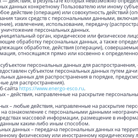
 — действия, в результате которых невозможно опреде
ых данных конкретному Пользователю или иному субъе
юбое действие (операция) или совокупность действий (
вания таких средств с персональными данными, включая 
ние), извлечение, использование, передачу (распростра
, уничтожение персональных данных.
 муниципальный орган, юридическое или физическое лицо
яющие обработку персональных данных, а также опред
одлежащих обработке, действия (операции), совершаемы
рмация, относящаяся прямо или косвенно к определенн
субъектом персональных данных для распространения, 
едоставлен субъектом персональных данных путем дачи
льных данных для распространения в порядке, предус
ные для распространения).
еб-сайта
https://www.energo-esco.ru
.
ых – действия, направленные на раскрытие персональн
нных – любые действия, направленные на раскрытие пер
 на ознакомление с персональными данными неограниче
средствах массовой информации, размещение в информ
 данным каким-либо иным способом.
ьных данных – передача персональных данных на терри
транному физическому или иностранному юридическому л