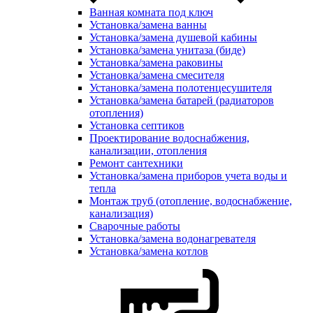
Ванная комната под ключ
Установка/замена ванны
Установка/замена душевой кабины
Установка/замена унитаза (биде)
Установка/замена раковины
Установка/замена смесителя
Установка/замена полотенцесушителя
Установка/замена батарей (радиаторов
отопления)
Установка септиков
Проектирование водоснабжения,
канализации, отопления
Ремонт сантехники
Установка/замена приборов учета воды и
тепла
Монтаж труб (отопление, водоснабжение,
канализация)
Сварочные работы
Установка/замена водонагревателя
Установка/замена котлов