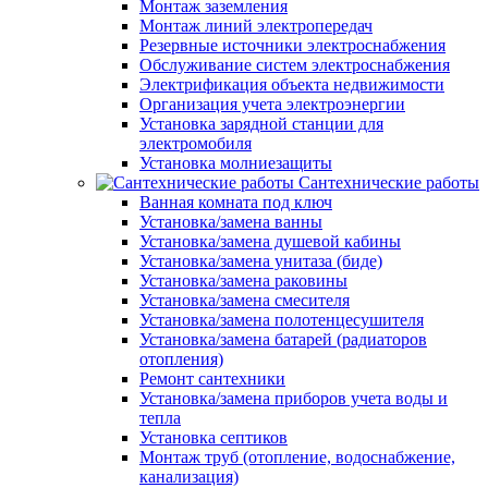
Монтаж заземления
Монтаж линий электропередач
Резервные источники электроснабжения
Обслуживание систем электроснабжения
Электрификация объекта недвижимости
Организация учета электроэнергии
Установка зарядной станции для
электромобиля
Установка молниезащиты
Сантехнические работы
Ванная комната под ключ
Установка/замена ванны
Установка/замена душевой кабины
Установка/замена унитаза (биде)
Установка/замена раковины
Установка/замена смесителя
Установка/замена полотенцесушителя
Установка/замена батарей (радиаторов
отопления)
Ремонт сантехники
Установка/замена приборов учета воды и
тепла
Установка септиков
Монтаж труб (отопление, водоснабжение,
канализация)