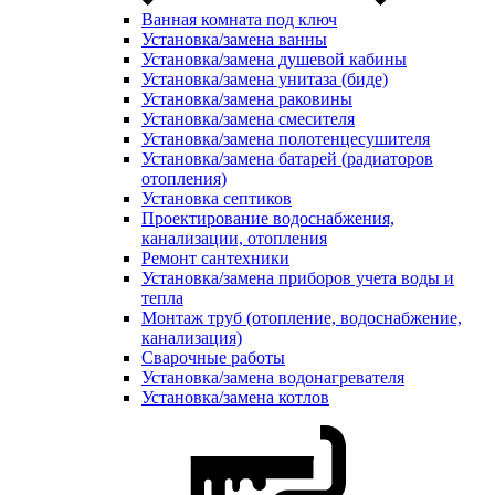
Ванная комната под ключ
Установка/замена ванны
Установка/замена душевой кабины
Установка/замена унитаза (биде)
Установка/замена раковины
Установка/замена смесителя
Установка/замена полотенцесушителя
Установка/замена батарей (радиаторов
отопления)
Установка септиков
Проектирование водоснабжения,
канализации, отопления
Ремонт сантехники
Установка/замена приборов учета воды и
тепла
Монтаж труб (отопление, водоснабжение,
канализация)
Сварочные работы
Установка/замена водонагревателя
Установка/замена котлов