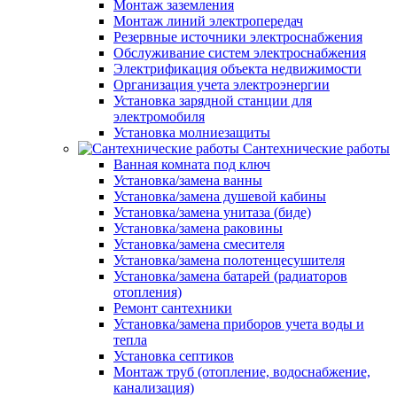
Монтаж заземления
Монтаж линий электропередач
Резервные источники электроснабжения
Обслуживание систем электроснабжения
Электрификация объекта недвижимости
Организация учета электроэнергии
Установка зарядной станции для
электромобиля
Установка молниезащиты
Сантехнические работы
Ванная комната под ключ
Установка/замена ванны
Установка/замена душевой кабины
Установка/замена унитаза (биде)
Установка/замена раковины
Установка/замена смесителя
Установка/замена полотенцесушителя
Установка/замена батарей (радиаторов
отопления)
Ремонт сантехники
Установка/замена приборов учета воды и
тепла
Установка септиков
Монтаж труб (отопление, водоснабжение,
канализация)