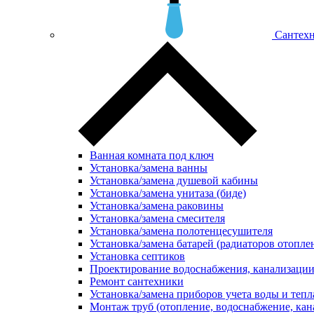
Сантехн
Ванная комната под ключ
Установка/замена ванны
Установка/замена душевой кабины
Установка/замена унитаза (биде)
Установка/замена раковины
Установка/замена смесителя
Установка/замена полотенцесушителя
Установка/замена батарей (радиаторов отопле
Установка септиков
Проектирование водоснабжения, канализации
Ремонт сантехники
Установка/замена приборов учета воды и тепл
Монтаж труб (отопление, водоснабжение, кан