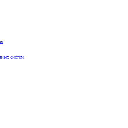
ля
чных систем