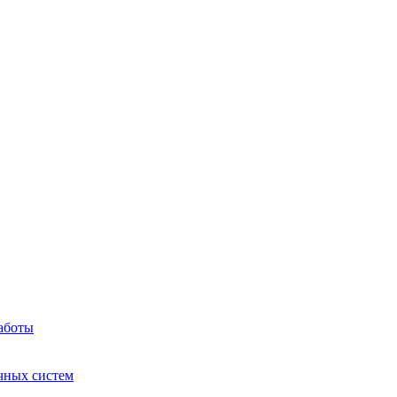
аботы
чных систем