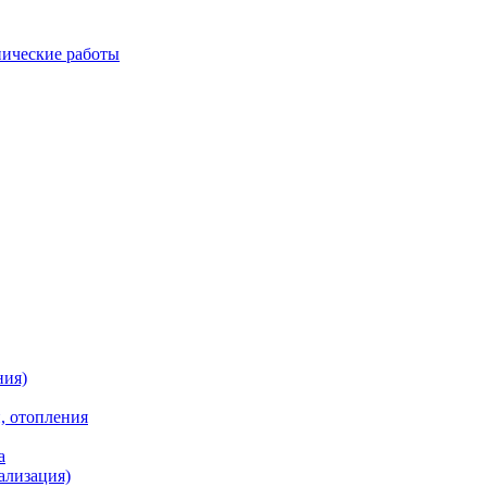
ические работы
ния)
, отопления
а
ализация)