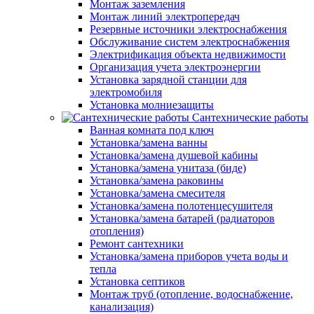
Монтаж заземления
Монтаж линий электропередач
Резервные источники электроснабжения
Обслуживание систем электроснабжения
Электрификация объекта недвижимости
Организация учета электроэнергии
Установка зарядной станции для
электромобиля
Установка молниезащиты
Сантехнические работы
Ванная комната под ключ
Установка/замена ванны
Установка/замена душевой кабины
Установка/замена унитаза (биде)
Установка/замена раковины
Установка/замена смесителя
Установка/замена полотенцесушителя
Установка/замена батарей (радиаторов
отопления)
Ремонт сантехники
Установка/замена приборов учета воды и
тепла
Установка септиков
Монтаж труб (отопление, водоснабжение,
канализация)