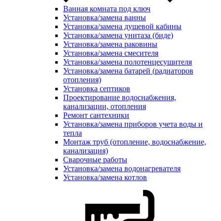
Ванная комната под ключ
Установка/замена ванны
Установка/замена душевой кабины
Установка/замена унитаза (биде)
Установка/замена раковины
Установка/замена смесителя
Установка/замена полотенцесушителя
Установка/замена батарей (радиаторов
отопления)
Установка септиков
Проектирование водоснабжения,
канализации, отопления
Ремонт сантехники
Установка/замена приборов учета воды и
тепла
Монтаж труб (отопление, водоснабжение,
канализация)
Сварочные работы
Установка/замена водонагревателя
Установка/замена котлов