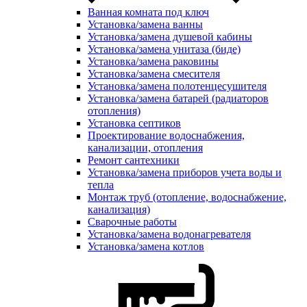
Ванная комната под ключ
Установка/замена ванны
Установка/замена душевой кабины
Установка/замена унитаза (биде)
Установка/замена раковины
Установка/замена смесителя
Установка/замена полотенцесушителя
Установка/замена батарей (радиаторов
отопления)
Установка септиков
Проектирование водоснабжения,
канализации, отопления
Ремонт сантехники
Установка/замена приборов учета воды и
тепла
Монтаж труб (отопление, водоснабжение,
канализация)
Сварочные работы
Установка/замена водонагревателя
Установка/замена котлов