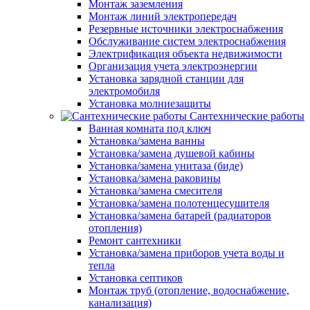
Монтаж заземления
Монтаж линий электропередач
Резервные источники электроснабжения
Обслуживание систем электроснабжения
Электрификация объекта недвижимости
Организация учета электроэнергии
Установка зарядной станции для
электромобиля
Установка молниезащиты
Сантехнические работы
Ванная комната под ключ
Установка/замена ванны
Установка/замена душевой кабины
Установка/замена унитаза (биде)
Установка/замена раковины
Установка/замена смесителя
Установка/замена полотенцесушителя
Установка/замена батарей (радиаторов
отопления)
Ремонт сантехники
Установка/замена приборов учета воды и
тепла
Установка септиков
Монтаж труб (отопление, водоснабжение,
канализация)