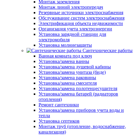
Монтаж заземления
Монтаж линий электропередач
Резервные источники электроснабжения
Обслуживание систем электроснабжения
Электрификация объекта недвижимости
Организация учета электроэнергии
Установка зарядной станции для
электромобиля
Установка молниезащиты
Сантехнические работы
Ванная комната под ключ
Установка/замена ванны
Установка/замена душевой кабины
Установка/замена унитаза (биде)
Установка/замена раковины
Установка/замена смесителя
Установка/замена полотенцесушителя
Установка/замена батарей (радиаторов
отопления)
Ремонт сантехники
Установка/замена приборов учета воды и
тепла
Установка септиков
Монтаж труб (отопление, водоснабжение,
канализация)