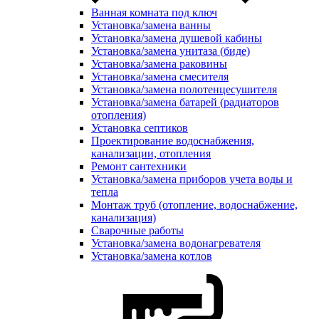
Ванная комната под ключ
Установка/замена ванны
Установка/замена душевой кабины
Установка/замена унитаза (биде)
Установка/замена раковины
Установка/замена смесителя
Установка/замена полотенцесушителя
Установка/замена батарей (радиаторов
отопления)
Установка септиков
Проектирование водоснабжения,
канализации, отопления
Ремонт сантехники
Установка/замена приборов учета воды и
тепла
Монтаж труб (отопление, водоснабжение,
канализация)
Сварочные работы
Установка/замена водонагревателя
Установка/замена котлов