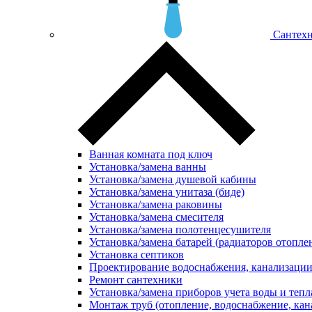
Сантехн
Ванная комната под ключ
Установка/замена ванны
Установка/замена душевой кабины
Установка/замена унитаза (биде)
Установка/замена раковины
Установка/замена смесителя
Установка/замена полотенцесушителя
Установка/замена батарей (радиаторов отопле
Установка септиков
Проектирование водоснабжения, канализации
Ремонт сантехники
Установка/замена приборов учета воды и тепл
Монтаж труб (отопление, водоснабжение, кан