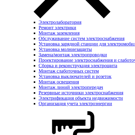
Электролаборатория
Ремонт электрики
Монтаж заземления
Обслуживание систем электроснабжения
Установка зарядной станции для электромоби
Установка молниезащиты
Замена/монтаж электропроводки
Проектирование электроснабжения и слабото
Сборка и реконструкция электрощита
Монтаж слаботочных систем
Установка выключателей и розеток
Монтаж освещения
Монтаж линий электропередач
Резервные источники электроснабжения
Электрификация объекта недвижимости
Организация учета электроэнергии