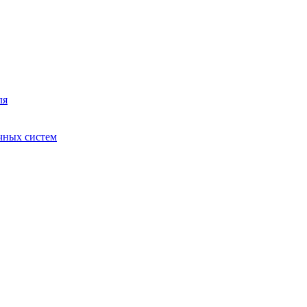
ля
чных систем