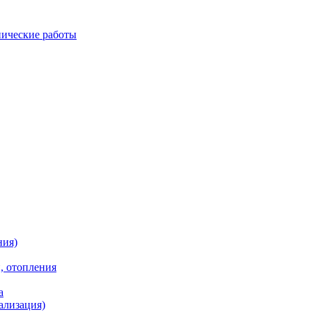
ические работы
ния)
, отопления
а
ализация)