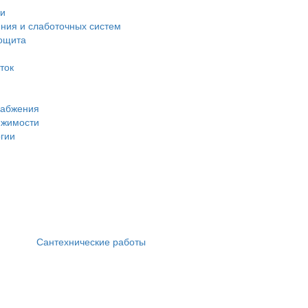
ки
ния и слаботочных систем
рощита
ток
набжения
ижимости
ргии
Сантехнические работы