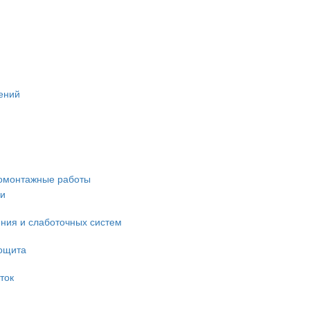
ений
омонтажные работы
ки
ния и слаботочных систем
рощита
ток