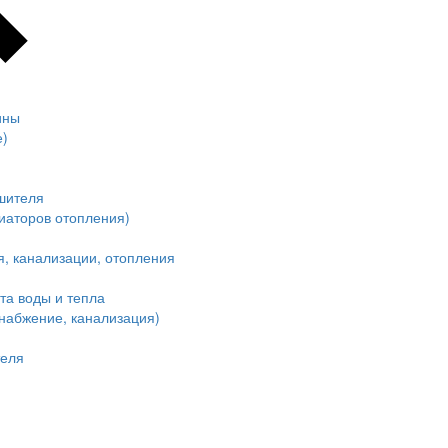
ины
е)
шителя
иаторов отопления)
, канализации, отопления
та воды и тепла
набжение, канализация)
теля