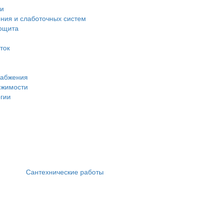
ки
ния и слаботочных систем
рощита
ток
набжения
ижимости
ргии
Сантехнические работы