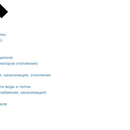
ины
е)
шителя
иаторов отопления)
, канализации, отопления
та воды и тепла
набжение, канализация)
теля