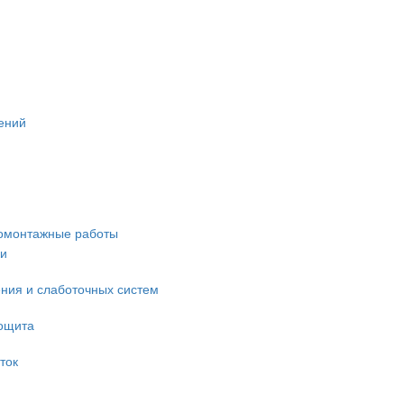
ений
омонтажные работы
ки
ния и слаботочных систем
рощита
ток