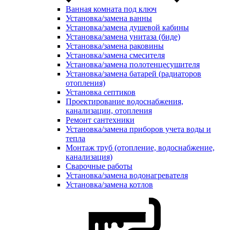
Ванная комната под ключ
Установка/замена ванны
Установка/замена душевой кабины
Установка/замена унитаза (биде)
Установка/замена раковины
Установка/замена смесителя
Установка/замена полотенцесушителя
Установка/замена батарей (радиаторов
отопления)
Установка септиков
Проектирование водоснабжения,
канализации, отопления
Ремонт сантехники
Установка/замена приборов учета воды и
тепла
Монтаж труб (отопление, водоснабжение,
канализация)
Сварочные работы
Установка/замена водонагревателя
Установка/замена котлов