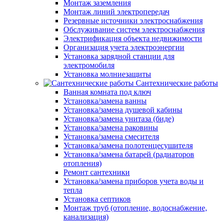
Монтаж заземления
Монтаж линий электропередач
Резервные источники электроснабжения
Обслуживание систем электроснабжения
Электрификация объекта недвижимости
Организация учета электроэнергии
Установка зарядной станции для
электромобиля
Установка молниезащиты
Сантехнические работы
Ванная комната под ключ
Установка/замена ванны
Установка/замена душевой кабины
Установка/замена унитаза (биде)
Установка/замена раковины
Установка/замена смесителя
Установка/замена полотенцесушителя
Установка/замена батарей (радиаторов
отопления)
Ремонт сантехники
Установка/замена приборов учета воды и
тепла
Установка септиков
Монтаж труб (отопление, водоснабжение,
канализация)