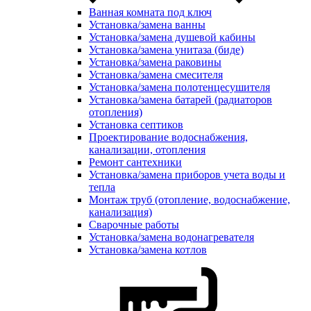
Ванная комната под ключ
Установка/замена ванны
Установка/замена душевой кабины
Установка/замена унитаза (биде)
Установка/замена раковины
Установка/замена смесителя
Установка/замена полотенцесушителя
Установка/замена батарей (радиаторов
отопления)
Установка септиков
Проектирование водоснабжения,
канализации, отопления
Ремонт сантехники
Установка/замена приборов учета воды и
тепла
Монтаж труб (отопление, водоснабжение,
канализация)
Сварочные работы
Установка/замена водонагревателя
Установка/замена котлов