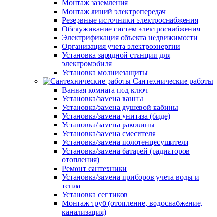
Монтаж заземления
Монтаж линий электропередач
Резервные источники электроснабжения
Обслуживание систем электроснабжения
Электрификация объекта недвижимости
Организация учета электроэнергии
Установка зарядной станции для
электромобиля
Установка молниезащиты
Сантехнические работы
Ванная комната под ключ
Установка/замена ванны
Установка/замена душевой кабины
Установка/замена унитаза (биде)
Установка/замена раковины
Установка/замена смесителя
Установка/замена полотенцесушителя
Установка/замена батарей (радиаторов
отопления)
Ремонт сантехники
Установка/замена приборов учета воды и
тепла
Установка септиков
Монтаж труб (отопление, водоснабжение,
канализация)